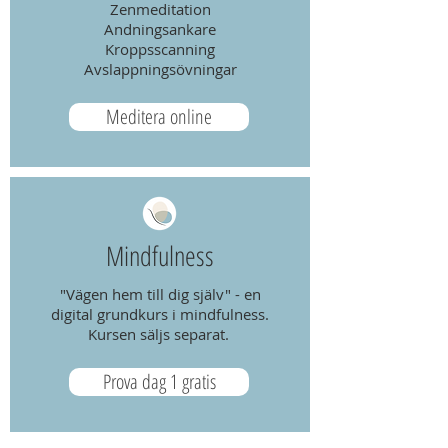
Zenmeditation
Andningsankare
Kroppsscanning
Avslappningsövningar
Meditera online
Mindfulness
"Vägen hem till dig själv" - en
digital grundkurs i mindfulness.
Kursen säljs separat.
Prova dag 1 gratis