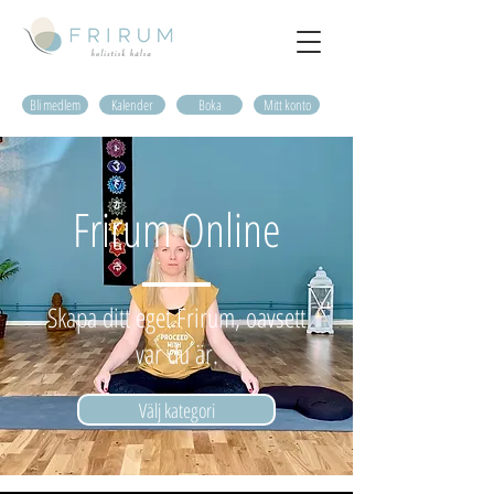
Bli medlem
Kalender
Boka
Mitt konto
Frirum Online
Skapa ditt eget Frirum, oavsett
var du är.
Välj kategori