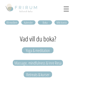
Bli medlem
Kalender
Boka
Mitt konto
Vad vill du boka?
Yoga & meditation
Massage, mindfulness & Inre Resa
Retreats & kurser