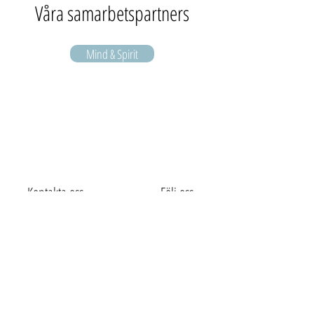
Våra samarbetspartners
Mind & Spirit
Kontakta oss
Följ oss
info@frirum.se
070-452 17 29
Besök oss
Köpmangatan 12
811 39 Sandviken
Receptionen öppen