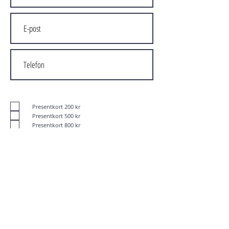
Presentkort 200 kr
Presentkort 500 kr
Presentkort 800 kr
Presentkort 1200 kr
Skicka
Kontakta oss
Följ oss
info@frirum.se