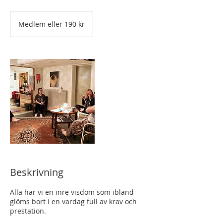
Medlem
eller
Medlem eller 190 kr
190
kr
Beskrivning
Alla har vi en inre visdom som ibland
glöms bort i en vardag full av krav och
prestation.